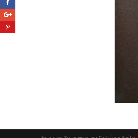
Εργαστήρι Ζωγραφικής για Παιδιά και Ενήλικε