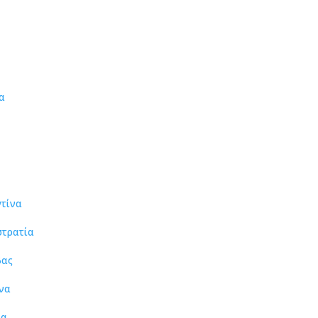
α
τίνα
στρατία
βας
να
ία