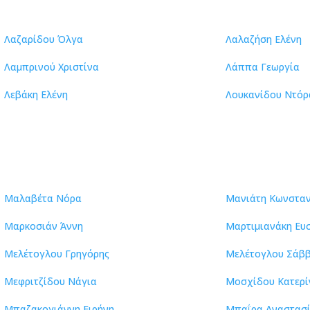
Λαζαρίδου Όλγα
Λαλαζήση Ελένη
Λαμπρινού Χριστίνα
Λάππα Γεωργία
Λεβάκη Ελένη
Λουκανίδου Ντόρ
Μαλαβέτα Νόρα
Μανιάτη Κωνσταν
Μαρκοσιάν Άννη
Μαρτιμιανάκη Ευ
Μελέτογλου Γρηγόρης
Μελέτογλου Σάβ
Μεφριτζίδου Νάγια
Μοσχίδου Κατερί
Μπαζακογιάννη Ειρήνη
Μπαΐρα Αναστασ