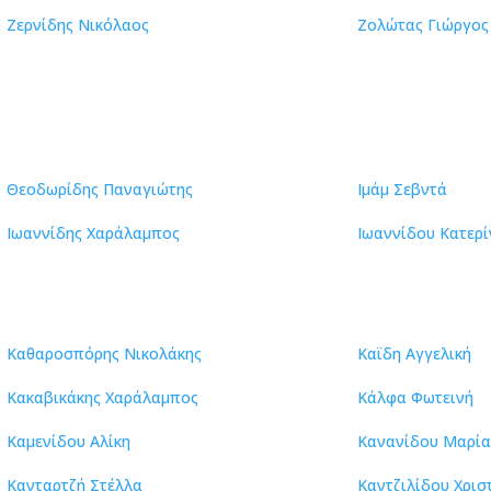
Ζερνίδης Νικόλαος
Ζολώτας Γιώργος
Θεοδωρίδης Παναγιώτης
Ιμάμ Σεβντά
Ιωαννίδης Χαράλαμπος
Ιωαννίδου Κατερ
Καθαροσπόρης Νικολάκης
Καϊδη Αγγελική
Κακαβικάκης Χαράλαμπος
Κάλφα Φωτεινή
Καμενίδου Αλίκη
Κανανίδου Μαρί
Κανταρτζή Στέλλα
Καντζιλίδου Χρισ