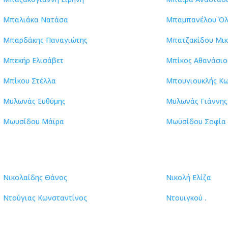
Μπαλιάκα Νατάσα
Μπαμπανέλου Ό
Μπαρδάκης Παναγιώτης
Μπατζακίδου Μι
Μπεκήρ Ελισάβετ
Μπίκος Αθανάσιο
Μπίκου Στέλλα
Μπουγιουκλής Κω
Μυλωνάς Ευθύμης
Μυλωνάς Γιάννης
Μωυσίδου Μάϊρα
Μωϋσίδου Σοφία
Νικολαίδης Θάνος
Νικολή Ελίζα
Ντούγιας Κωνσταντίνος
Ντουιγκού .