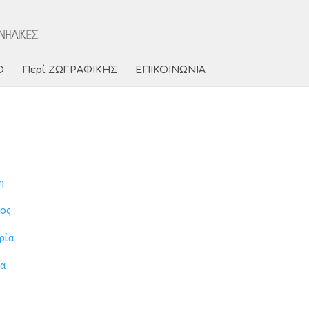
Ο
Περί ΖΩΓΡΑΦΙΚΗΣ
ΕΠΙΚΟΙΝΩΝΙΑ
η
γος
ρία
ία