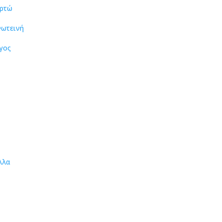
ρτώ
ωτεινή
γος
λλα