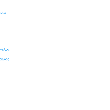
ενία
γελος
τολος