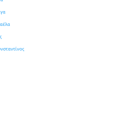
λγα
καέλα
ς
νσταντίνος