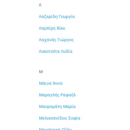
Λ
Λαζαρίδη Γεωργία
Λαμπίρη Βίκυ
Λαχανάς Γιώργος
Λυκοτσέτα Λυδία
Μ
Μάινα Άννα
Μαραγλής Ραφαήλ
Μαυρομάτη Μαρία
Μελικσανίδου Σοφία
Μουσταφά Οζάν