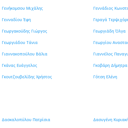
Γενήκομσου Μιχάλης
Γεννάδιος Κωνστ
Γενναδίου Έφη
Γεραγά Τερψιχόρ
Γεωργακούδης Γιώργος
Γεωργιάδη Όλγα
Γεωργιάδου Τάνια
Γεωργίου Αναστα
Γιαννακοπούλου Βάλια
Γιαννέλος Παναγ
Γκάνας Ευάγγελος
Γκοβάρη Δήμητρα
Γκουτζουβελίδης Χρήστος
Γότση Ελένη
Δασκαλοπύλου Πατρίσια
Δασυγένη Κυριακ