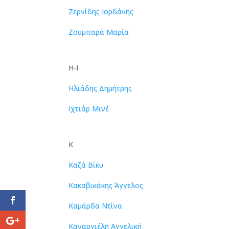
Ζερνίδης Ιορδάνης
Ζουμπαρά Μαρία
Η-Ι
Ηλιάδης Δημήτρης
Ιχτιάρ Μινέ
Κ
Καζά Βίκυ
Κακαβικάκης Άγγελος
Καμάρδα Ντίνα
Καναργιέλη Αγγελική