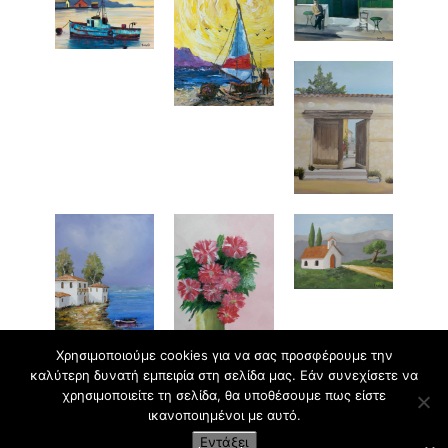
Χρησιμοποιούμε cookies για να σας προσφέρουμε την
καλύτερη δυνατή εμπειρία στη σελίδα μας. Εάν συνεχίσετε να
χρησιμοποιείτε τη σελίδα, θα υποθέσουμε πως είστε
ικανοποιημένοι με αυτό.
Εργαστήρι Ζωγραφικής για Παιδιά και Ενήλικες
Εντάξει
Κρυωνάς Σ. | 2009-2021