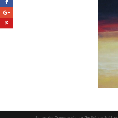
Εργαστήρι Ζωγραφικής για Παιδιά και Ενήλικε