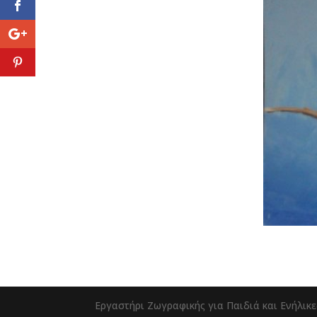
Εργαστήρι Ζωγραφικής για Παιδιά και Ενήλικε