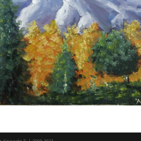
ς Κρυωνάς Σ. | 2009-2021