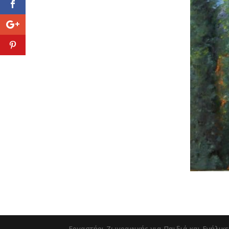
Εργαστήρι Ζωγραφικής για Παιδιά και Ενήλικε