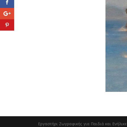
Εργαστήρι Ζωγραφικής για Παιδιά και Ενήλικε