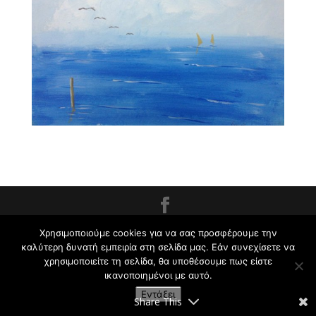
Εργαστήρι Ζωγραφικής για Παιδιά και Ενήλικες
Χρησιμοποιούμε cookies για να σας προσφέρουμε την
Κρυωνάς Σ. | 2009-2021
καλύτερη δυνατή εμπειρία στη σελίδα μας. Εάν συνεχίσετε να
χρησιμοποιείτε τη σελίδα, θα υποθέσουμε πως είστε
ικανοποιημένοι με αυτό.
Εντάξει
Share This