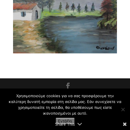
Εργαστήρι Ζωγραφικής για Παιδιά και Ενήλικες
Χρησιμοποιούμε cookies για να σας προσφέρουμε την
καλύτερη δυνατή εμπειρία στη σελίδα μας. Εάν συνεχίσετε να
Κρυωνάς Σ. | 2009-2021
χρησιμοποιείτε τη σελίδα, θα υποθέσουμε πως είστε
ικανοποιημένοι με αυτό.
Εντάξει
Share This