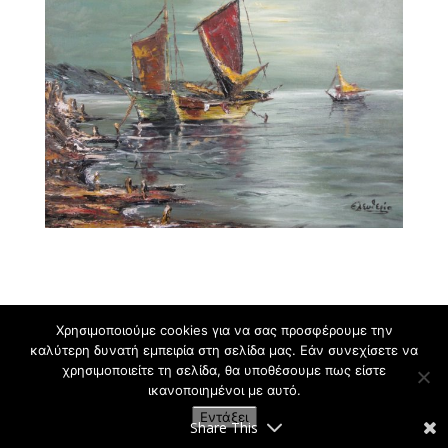
Χρησιμοποιούμε cookies για να σας προσφέρουμε την
καλύτερη δυνατή εμπειρία στη σελίδα μας. Εάν συνεχίσετε να
χρησιμοποιείτε τη σελίδα, θα υποθέσουμε πως είστε
Εργαστήρι Ζωγραφικής για Παιδιά και Ενήλικες
ικανοποιημένοι με αυτό.
Κρυωνάς Σ. | 2009-2021
Εντάξει
Share This