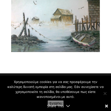
Χρησιμοποιούμε cookies για να σας προσφέρουμε την
καλύτερη δυνατή εμπειρία στη σελίδα μας. Εάν συνεχίσετε να
Εργαστήρι Ζωγραφικής για Παιδιά και Ενήλικες
χρησιμοποιείτε τη σελίδα, θα υποθέσουμε πως είστε
Κρυωνάς Σ. | 2009-2021
ικανοποιημένοι με αυτό.
Εντάξει
Share This