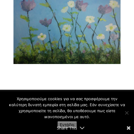
Χρησιμοποιούμε cookies για να σας προσφέρουμε την
καλύτερη δυνατή εμπειρία στη σελίδα μας. Εάν συνεχίσετε να
Εργαστήρι Ζωγραφικής για Παιδιά και Ενήλικες
χρησιμοποιείτε τη σελίδα, θα υποθέσουμε πως είστε
Κρυωνάς Σ. | 2009-2021
ικανοποιημένοι με αυτό.
Εντάξει
Share This