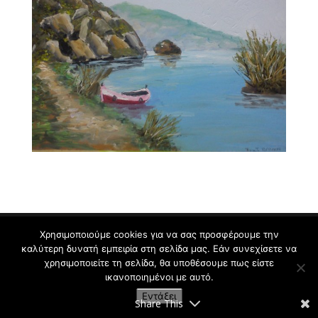
Χρησιμοποιούμε cookies για να σας προσφέρουμε την
καλύτερη δυνατή εμπειρία στη σελίδα μας. Εάν συνεχίσετε να
Εργαστήρι Ζωγραφικής για Παιδιά και Ενήλικες
χρησιμοποιείτε τη σελίδα, θα υποθέσουμε πως είστε
Κρυωνάς Σ. | 2009-2021
ικανοποιημένοι με αυτό.
Εντάξει
Share This